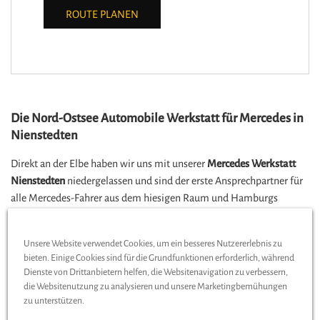
ROUTE PLANEN
Die Nord-Ostsee Automobile Werkstatt für Mercedes in
Nienstedten
Direkt an der Elbe haben wir uns mit unserer
Mercedes Werkstatt
Nienstedten
niedergelassen und sind der erste Ansprechpartner für
alle Mercedes-Fahrer aus dem hiesigen Raum und Hamburgs
Umgebung. Aber auch dem Rest der Stadt stehen wir gerne bei
Fragen und Problemen zur Seite. Als Mitglied des Verbunds der
Unsere Website verwendet Cookies, um ein besseres Nutzererlebnis zu
Nord-Ostsee Automobile Hamburg ist es unser Ziel, allen Kunden
bieten. Einige Cookies sind für die Grundfunktionen erforderlich, während
mit unserer Fachkompetenz weiterhelfen zu können. In unserer
Dienste von Drittanbietern helfen, die Websitenavigation zu verbessern,
Mercedes Werkstatt Nienstedten
bekommen Sie umfangreiche
die Websitenutzung zu analysieren und unsere Marketingbemühungen
Serviceleistungen geboten. Egal ob Sie ein neues Auto brauchen,
zu unterstützen.
Fahrkomfort und Sicherheit erhöhen oder eine Wartung