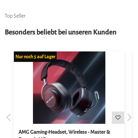
Top Seller
Besonders beliebt bei unseren Kunden
Nur noch
5
auf Lager
N
AMG Gaming-Headset, Wireless - Master &