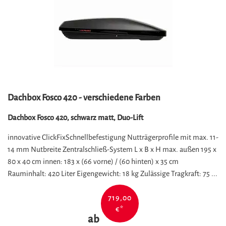
Dachbox Fosco 420 - verschiedene Farben
Dachbox Fosco 420, schwarz matt, Duo-Lift
innovative ClickFixSchnellbefestigung Nutträgerprofile mit max. 11-
14 mm Nutbreite Zentralschließ-System L x B x H max. außen 195 x
80 x 40 cm innen: 183 x (66 vorne) / (60 hinten) x 35 cm
Rauminhalt: 420 Liter Eigengewicht: 18 kg Zulässige Tragkraft: 75 ...
719,00
€
*
ab