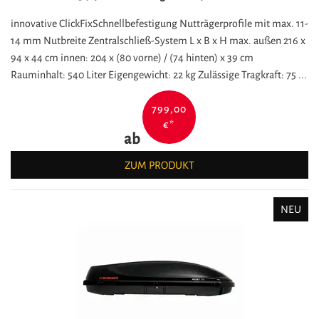
innovative ClickFixSchnellbefestigung Nutträgerprofile mit max. 11-
14 mm Nutbreite Zentralschließ-System L x B x H max. außen 216 x
94 x 44 cm innen: 204 x (80 vorne) / (74 hinten) x 39 cm
Rauminhalt: 540 Liter Eigengewicht: 22 kg Zulässige Tragkraft: 75 ...
799,00
€
*
ab
ZUM PRODUKT
NEU