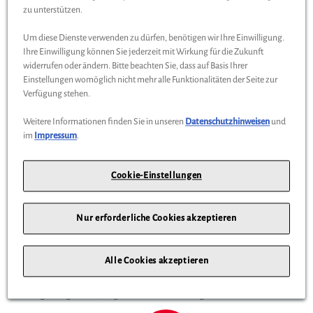
zu unterstützen.
NEU
Um diese Dienste verwenden zu dürfen, benötigen wir Ihre Einwilligung.
Ihre Einwilligung können Sie jederzeit mit Wirkung für die Zukunft
widerrufen oder ändern. Bitte beachten Sie, dass auf Basis Ihrer
Einstellungen womöglich nicht mehr alle Funktionalitäten der Seite zur
Verfügung stehen.
Weitere Informationen finden Sie in unseren
Datenschutzhinweisen
und
im
Impressum
.
Cookie-Einstellungen
Dachbox Husky 420 - verschiedene Farben
Dachbox Husky 420 schwarz matt Duo Lift
Nur erforderliche Cookies akzeptieren
Maße (LxBxH): max. innen: 155 x 78 x 39 cm DuoLift
Öffnungssystem Zentralschließ-System mit Sicherheits-
Alle Cookies akzeptieren
Schließmechanismus Rauminhalt: 420 Liter Eigengewicht: 15 kg
zulässige Tragkraft: 75 kg max.Gewicht: 91 kg beladen