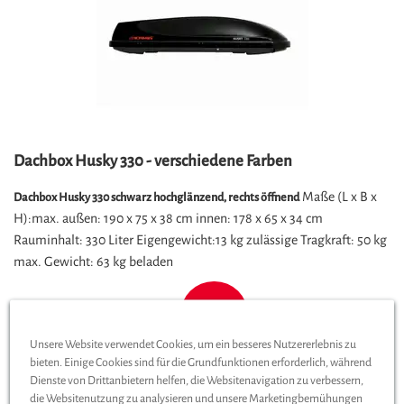
Dachbox Husky 330 - verschiedene Farben
Maße (L x B x
Dachbox Husky 330 schwarz hochglänzend, rechts öffnend
H):max. außen: 190 x 75 x 38 cm innen: 178 x 65 x 34 cm
Rauminhalt: 330 Liter Eigengewicht:13 kg zulässige Tragkraft: 50 kg
max. Gewicht: 63 kg beladen
419,00
€
*
ab
Unsere Website verwendet Cookies, um ein besseres Nutzererlebnis zu
bieten. Einige Cookies sind für die Grundfunktionen erforderlich, während
ZUM PRODUKT
Dienste von Drittanbietern helfen, die Websitenavigation zu verbessern,
die Websitenutzung zu analysieren und unsere Marketingbemühungen