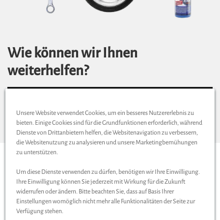
Wie können wir Ihnen
weiterhelfen?
KONTAKT AUFNEHMEN
Unsere Website verwendet Cookies, um ein besseres Nutzererlebnis zu
ZUR STARTSEITE
bieten. Einige Cookies sind für die Grundfunktionen erforderlich, während
Dienste von Drittanbietern helfen, die Websitenavigation zu verbessern,
die Websitenutzung zu analysieren und unsere Marketingbemühungen
zu unterstützen.
Top Seller
Um diese Dienste verwenden zu dürfen, benötigen wir Ihre Einwilligung.
Ihre Einwilligung können Sie jederzeit mit Wirkung für die Zukunft
widerrufen oder ändern. Bitte beachten Sie, dass auf Basis Ihrer
Besonders beliebt bei unseren Kunden
Einstellungen womöglich nicht mehr alle Funktionalitäten der Seite zur
Verfügung stehen.