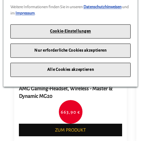
Weitere Informationen finden Sie in unseren
Datenschutzhinweisen
und
Nur noch
5
auf Lager
N
im
Impressum
.
Cookie-Einstellungen
Nur erforderliche Cookies akzeptieren
Alle Cookies akzeptieren
AMG Gaming-Headset, Wireless - Master &
Dynamic MG20
663,90 €
ZUM PRODUKT