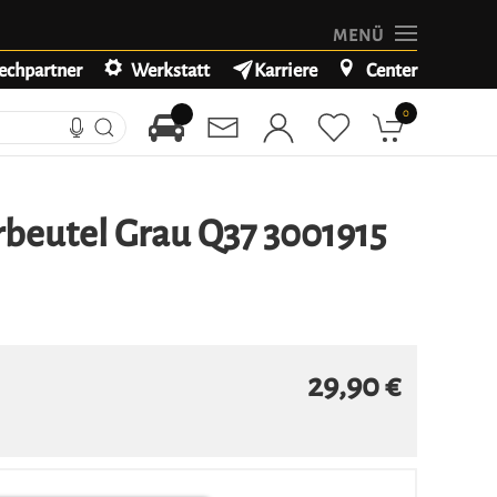
MENÜ
echpartner
Werkstatt
Karriere
Center
0
beutel Grau Q37 3001915
29,90 €