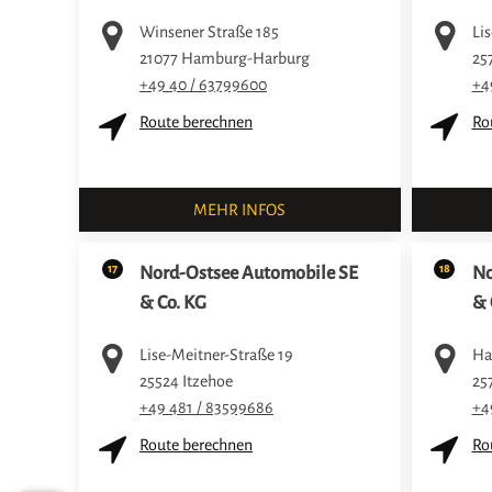
Winsener Straße 185
Lis
21077
Hamburg-Harburg
25
+49 40 / 63799600
+4
Route berechnen
Ro
MEHR INFOS
17
18
Nord-Ostsee Automobile SE
No
& Co. KG
& 
Lise-Meitner-Straße 19
Ha
25524
Itzehoe
25
+49 481 / 83599686
+4
Route berechnen
Ro