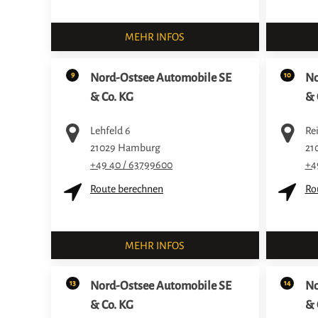
MEHR INFOS
9
10
Nord-Ostsee Automobile SE
No
& Co. KG
& 
Lehfeld 6
Re
21029
Hamburg
21
+49 40 / 63799600
+4
Route berechnen
Ro
MEHR INFOS
13
14
Nord-Ostsee Automobile SE
No
& Co. KG
& 