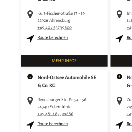
Kurt-Fischer-Straße 17 - 19
Im
22926
Ahrensburg
14
+49 40 / 63799600
+4
Route berechnen
Ro
MEHR INFOS
5
6
Nord-Ostsee Automobile SE
No
& Co. KG
& 
Rendsburger Straße 54 - 56
Zu
24340
Eckernförde
24
+49 481 / 83599686
+4
Route berechnen
Ro