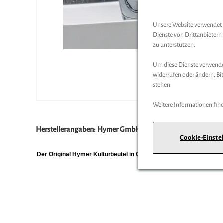
Unsere Website verwendet C
Dienste von Drittanbieter
zu unterstützen.
Um diese Dienste verwenden
widerrufen oder ändern. Bit
stehen.
Weitere Informationen find
Herstellerangaben:
Hymer GmbH & Co. KG |
Holzstraße 19 
Cookie-Einste
Der Original Hymer Kulturbeutel in Grau meliert ist die perfekt
und schn