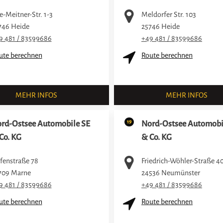
e-Meitner-Str. 1-3
Meldorfer Str. 103
746
Heide
25746
Heide
9 481 / 83599686
+49 481 / 83599686
ute berechnen
Route berechnen
MEHR INFOS
MEHR INFOS
19
rd-Ostsee Automobile SE
Nord-Ostsee Automobi
Co. KG
& Co. KG
fenstraße 78
Friedrich-Wöhler-Straße 4
709
Marne
24536
Neumünster
9 481 / 83599686
+49 481 / 83599686
ute berechnen
Route berechnen