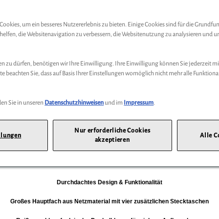
Abholung
Preis inkl.
19%
MwSt.
ookies, um ein besseres Nutzererlebnis zu bieten. Einige Cookies sind für die Grundfu
Abholbar an
diesen Standor
n helfen, die Websitenavigation zu verbessern, die Websitenutzung zu analysieren un
-
+
 zu dürfen, benötigen wir Ihre Einwilligung. Ihre Einwilligung können Sie jederzeit mi
te beachten Sie, dass auf Basis Ihrer Einstellungen womöglich nicht mehr alle Funktiona
en Sie in unseren
Datenschutzhinweisen
und im
Impressum
.
|
88339 Bad Waldsee |
Tel: 49(0)7524999-220 |
E-Mail:
info@hymer.com
Nur erforderliche Cookies
llungen
Alle C
akzeptieren
e Ergänzung für jeden HYMER-Fan. Durch die clevere Innenaufteilung mit mehrer
ellen Zugriff auf alle wichtigen Pflegeprodukte – egal, ob im Wohnmobil oder au
Durchdachtes Design & Funktionalität
Großes Hauptfach aus Netzmaterial mit vier zusätzlichen Stecktaschen