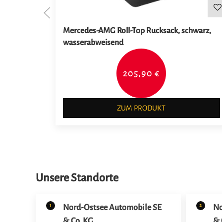
Mercedes-AMG Roll-Top Rucksack, schwarz,
wasserabweisend
205,90 €
ZUM PRODUKT
Unsere Standorte
1
2
Nord-Ostsee Automobile SE
No
& Co. KG
& 