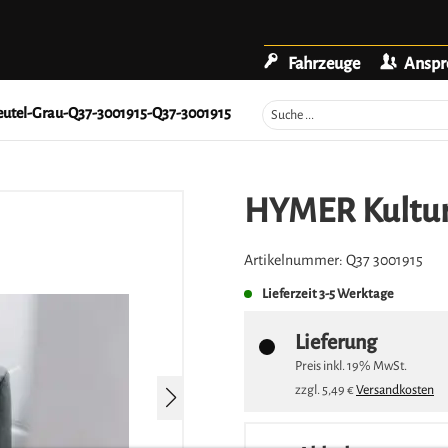
Fahrzeuge
Anspr
utel-Grau-Q37-3001915-Q37-3001915
HYMER Kultur
Artikelnummer:
Q37 3001915
Lieferzeit
3-5 Werktage
Lieferung
Preis inkl.
19%
MwSt.
zzgl.
5,49 €
Versandkosten