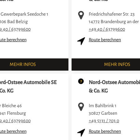
 Gewerbepark Seedoche 1
Friedrichshafener Str. 23
806
Bad Belzig
14772
Brandenburg an der
9 40 / 63799600
+49 40 / 63799600
ute berechnen
Route berechnen
MEHR INFOS
MEHR INFOS
7
rd-Ostsee Automobile SE
Nord-Ostsee Automobi
Co. KG
& Co. KG
r Bleiche 46
Im Bahlbrink 1
941
Flensburg
30827
Garbsen
9 40 / 63799600
+49 5131 / 703 0
ute berechnen
Route berechnen