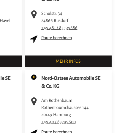
Schulstr. 34
 Havel
24866
Busdorf
+49 481 / 83599686
Route berechnen
MEHR INFOS
8
le SE
Nord-Ostsee Automobile SE
& Co. KG
Am Rothenbaum,
Rothenbaumchaussee 144
20149
Hamburg
+49 40 / 63799600
Route berechnen