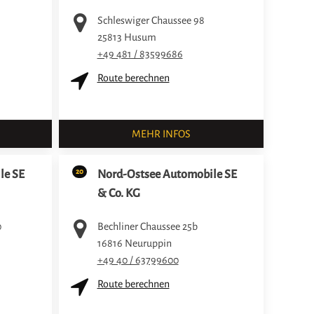
Schleswiger Chaussee 98
25813
Husum
+49 481 / 83599686
Route berechnen
MEHR INFOS
20
le SE
Nord-Ostsee Automobile SE
& Co. KG
0
Bechliner Chaussee 25b
16816
Neuruppin
+49 40 / 63799600
Route berechnen