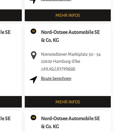
MEHR INFOS
12
le SE
Nord-Ostsee Automobile SE
& Co. KG
Nienstedtener Marktplatz 30 - 34
22609
Hamburg-Elbe
+49 40 / 63799600
Route berechnen
MEHR INFOS
16
le SE
Nord-Ostsee Automobile SE
& Co. KG