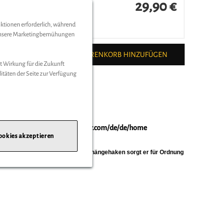
29,90 €
nktionen erforderlich, während
ten
d unsere Marketingbemühungen
ZUM WARENKORB HINZUFÜGEN
t Wirkung für die Zukunft
litäten der Seite zur Verfügung
|
Webseite:
https://www.hymer.com/de/de/home
ookies akzeptieren
en Fächern und einem stabilen Aufhängehaken sorgt er für Ordnung
f Reisen.