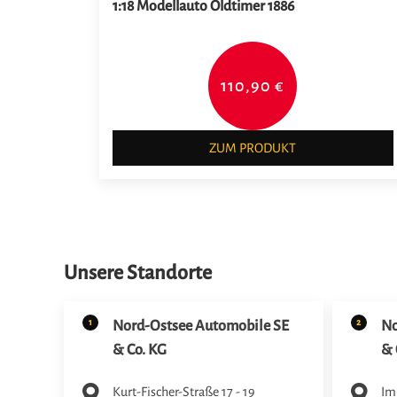
1:18 Modellauto Oldtimer 1886
110,90 €
ZUM PRODUKT
Unsere Standorte
1
2
Nord-Ostsee Automobile SE
No
& Co. KG
& 
Kurt-Fischer-Straße 17 - 19
Im