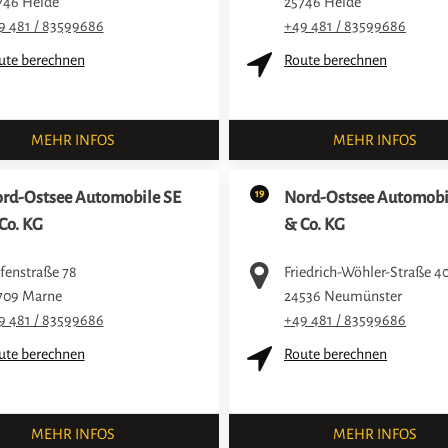
746
Heide
25746
Heide
9 481 / 83599686
+49 481 / 83599686
ute berechnen
Route berechnen
MEHR INFOS
MEHR INFOS
19
rd-Ostsee Automobile SE
Nord-Ostsee Automobi
Co. KG
& Co. KG
fenstraße 78
Friedrich-Wöhler-Straße 4
709
Marne
24536
Neumünster
9 481 / 83599686
+49 481 / 83599686
ute berechnen
Route berechnen
MEHR INFOS
MEHR INFOS