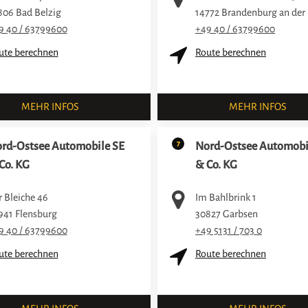
806
Bad Belzig
14772
Brandenburg an der
9 40 / 63799600
+49 40 / 63799600
ute berechnen
Route berechnen
MEHR INFOS
MEHR INFOS
7
rd-Ostsee Automobile SE
Nord-Ostsee Automobi
Co. KG
& Co. KG
r Bleiche 46
Im Bahlbrink 1
941
Flensburg
30827
Garbsen
9 40 / 63799600
+49 5131 / 703 0
ute berechnen
Route berechnen