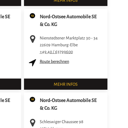
MEHR INFOS
12
le SE
Nord-Ostsee Automobile SE
& Co. KG
Nienstedtener Marktplatz 30 - 34
22609
Hamburg-Elbe
+49 40 / 63799600
Route berechnen
MEHR INFOS
16
le SE
Nord-Ostsee Automobile SE
& Co. KG
Schleswiger Chaussee 98