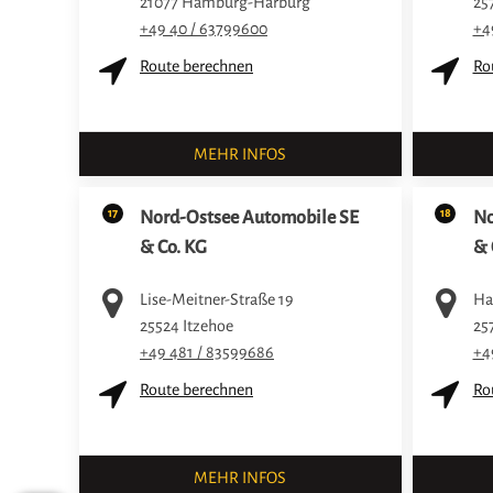
21077
Hamburg-Harburg
25
+49 40 / 63799600
+4
Route berechnen
Ro
MEHR INFOS
17
18
Nord-Ostsee Automobile SE
No
& Co. KG
& 
Lise-Meitner-Straße 19
Ha
25524
Itzehoe
25
+49 481 / 83599686
+4
Route berechnen
Ro
MEHR INFOS