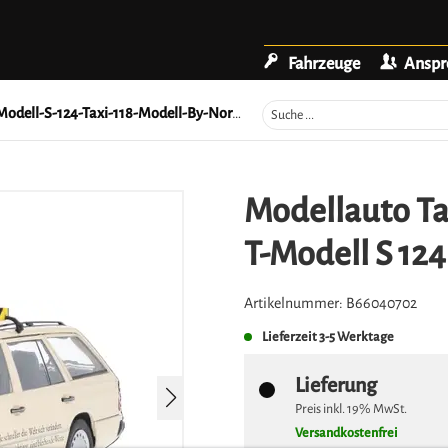
Fahrzeuge
Anspr
ell-S-124-Taxi-118-Modell-By-Norev-B66040702
Modellauto Ta
T-Modell S 124
Artikelnummer:
B66040702
Lieferzeit
3-5 Werktage
Lieferung
Preis inkl.
19%
MwSt.
Versandkostenfrei