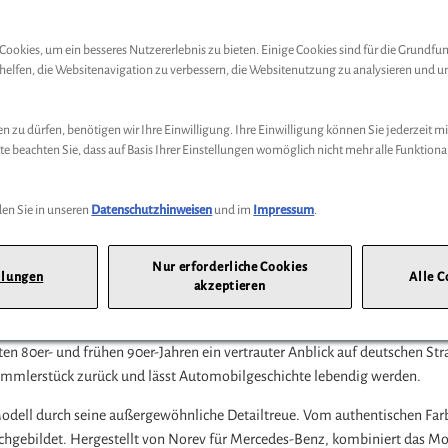
Abholung
ookies, um ein besseres Nutzererlebnis zu bieten. Einige Cookies sind für die Grundfu
n helfen, die Websitenavigation zu verbessern, die Websitenutzung zu analysieren un
Preis inkl.
19%
MwSt.
Abholbar an
diesen Standor
 zu dürfen, benötigen wir Ihre Einwilligung. Ihre Einwilligung können Sie jederzeit mi
te beachten Sie, dass auf Basis Ihrer Einstellungen womöglich nicht mehr alle Funktiona
-
+
en Sie in unseren
Datenschutzhinweisen
und im
Impressum
.
ße |
70372 Stuttgart |
Tel: +49 711 170 |
Webseite:
https://www.mercedes
Nur erforderliche Cookies
llungen
Alle C
akzeptieren
:18 – Exklusives Sammlerstück mit authentischem Ch
en 80er- und frühen 90er-Jahren ein vertrauter Anblick auf deutschen Stra
 Sammlerstück zurück und lässt Automobilgeschichte lebendig werden.
Modell durch seine außergewöhnliche Detailtreue. Vom authentischen Farb
chgebildet. Hergestellt von Norev für Mercedes-Benz, kombiniert das M