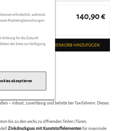
140,90 €
nktionen erforderlich, während
d unsere Marketingbemühungen
ten
t Wirkung für die Zukunft
litäten der Seite zur Verfügung
ZUM WARENKORB HINZUFÜGEN
-benz.de/
ookies akzeptieren
arakter
ßen – robust, zuverlässig und beliebt bei Taxifahrern. Dieses
ton bis zu den sechs zu öffnenden Teilen (Türen,
odell
Zinkdruckguss mit Kunststoffelementen
für maximale