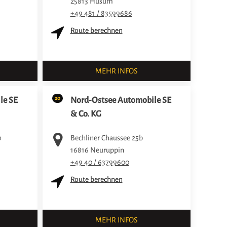
25813
Husum
+49 481 / 83599686
Route berechnen
MEHR INFOS
20
le SE
Nord-Ostsee Automobile SE
& Co. KG
0
Bechliner Chaussee 25b
16816
Neuruppin
+49 40 / 63799600
Route berechnen
MEHR INFOS