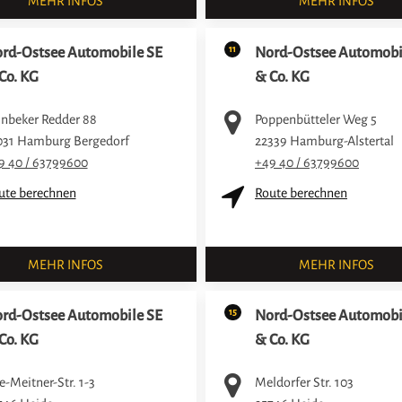
MEHR INFOS
MEHR INFOS
11
rd-Ostsee Automobile SE
Nord-Ostsee Automobi
Co. KG
& Co. KG
inbeker Redder 88
Poppenbütteler Weg 5
031
Hamburg Bergedorf
22339
Hamburg-Alstertal
9 40 / 63799600
+49 40 / 63799600
ute berechnen
Route berechnen
MEHR INFOS
MEHR INFOS
15
rd-Ostsee Automobile SE
Nord-Ostsee Automobi
Co. KG
& Co. KG
e-Meitner-Str. 1-3
Meldorfer Str. 103