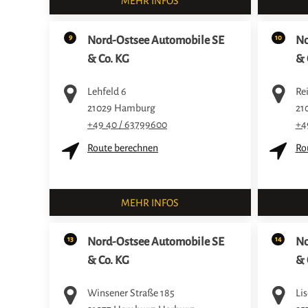
MEHR INFOS
9
10
Nord-Ostsee Automobile SE
No
& Co. KG
& 
Lehfeld 6
Re
21029
Hamburg
21
+49 40 / 63799600
+4
Route berechnen
Ro
MEHR INFOS
13
14
Nord-Ostsee Automobile SE
No
& Co. KG
& 
Winsener Straße 185
Lis