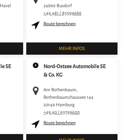
 Havel
24866
Busdorf
+49 481 / 83599686
Route berechnen
MEHR INFOS
8
le SE
Nord-Ostsee Automobile SE
& Co. KG
Am Rothenbaum,
Rothenbaumchaussee 144
20149
Hamburg
+49 40 / 63799600
Route berechnen