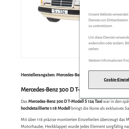
Unsere Website verwendet C
Dienste von Drittanbieter
zu unterstützen.
Um diese Dienste verwenden
widerrufen oder ändern. Bit
stehen.
Weitere Informationen find
Herstellerangaben:
Mercedes-Benz Group AG |
Mercedesstra
Cookie-Einste
Mercedes-Benz 300 D T-Modell S 124 Taxi 1
Das
Mercedes-Benz 300 D T-Modell S 124 Taxi
war in den spät
hochdetaillierte 1:18 Modell
bringt die Ikone als exklusives
Mit über 118 präzise montierten Einzelteilen überzeugt das 
Motorhaube, Heckklappe) wurde jedes Element sorgfältig na