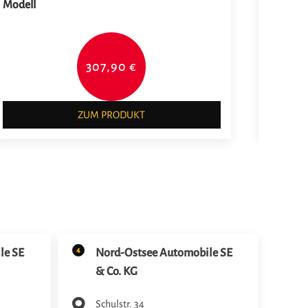
Modell
AMG Lin
307,90 €
ZUM PRODUKT
4
le SE
Nord-Ostsee Automobile SE
& Co. KG
Schulstr. 34