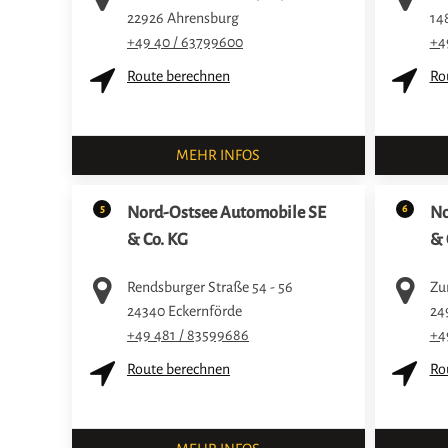
22926
Ahrensburg
14
+49 40 / 63799600
+4
Route berechnen
Ro
MEHR INFOS
5
6
Nord-Ostsee Automobile SE
No
& Co. KG
& 
Rendsburger Straße 54 - 56
Zu
24340
Eckernförde
24
+49 481 / 83599686
+4
Route berechnen
Ro