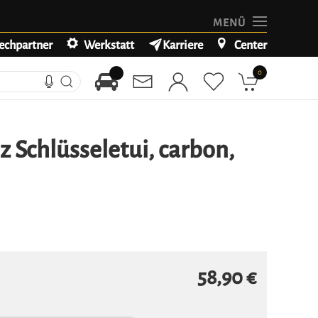
MENÜ
echpartner
Werkstatt
Karriere
Center
0
 Schlüsseletui, carbon,
58,90 €