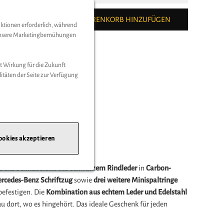
ZUM WARENKORB HINZUFÜGEN
nktionen erforderlich, während
d unsere Marketingbemühungen
t Wirkung für die Zukunft
litäten der Seite zur Verfügung
-benz.de/
ookies akzeptieren
 schwarz
Benz Schlüsseletui
aus
schwarzem Rindleder
in
Carbon-
ercedes-Benz Schriftzug
sowie
drei weitere Minispaltringe
befestigen. Die
Kombination aus echtem Leder und Edelstahl
au dort, wo es hingehört. Das ideale Geschenk für jeden