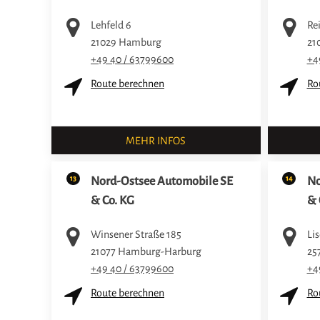
Lehfeld 6
Re
21029
Hamburg
21
+49 40 / 63799600
+4
Route berechnen
Ro
MEHR INFOS
13
14
Nord-Ostsee Automobile SE
No
& Co. KG
& 
Winsener Straße 185
Lis
21077
Hamburg-Harburg
25
+49 40 / 63799600
+4
Route berechnen
Ro