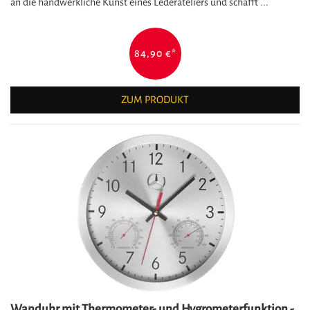
an die handwerkliche Kunst eines Lederateliers und schafft ...
84,90 €
*
ZUM PRODUKT
Wanduhr mit Thermometer- und Hygrometerfunktion -