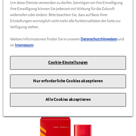
Um diese Dienste verwenden zu dürfen, benötigen wir Ihre Einwilligung.
Ihre Einwilligung können Sie jederzeit mit Wirkung für die Zukunft
widerrufen oder ändern. Bitte beachten Sie, dass auf Basis Ihrer
Herren Parfum Land, 100 ml - Mercedes-Benz
Einstellungen womöglich nicht mehr alle Funktionalitäten der Seite zur
B66959760
Verfügung stehen.
Die holzig-warme Duftkomposition vereint markante Noten von
Weitere Informationen finden Sie in unseren
Datenschutzhinweisen
und
im
Impressum
.
Patchouli mit der besonderen Intensität von Kakaoschale und einem
eleganten Hauch von Iris. Das Ergebnis ist ein unverwechselbarer
Duft, der sowohl kraftvoll als auch raffiniert wirkt.
Cookie-Einstellungen
139,90
Nur erforderliche Cookies akzeptieren
€
*
ZUM PRODUKT
Alle Cookies akzeptieren