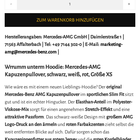
-
+
ZUM WARENKORB HINZUFÜGEN
Herstellerangaben:
Mercedes-AMG GmbH |
Daimlerstraße 1 |
71563 Affalterbach |
Tel: +49 7144 302-0 |
E-Mail:
marketing-
amg@mercedes-benz.com
|
Wrrumm unterm Hoodie: Mercedes-AMG
Kapuzenpullover, schwarz, weiß, rot, Größe XS
Wie wäre es mit einem neuen Lieblings-Hoodie? Der
original
Mercedes-Benz AMG Kapuzenpullover
im
sportlichen Slim Fit
sitzt
gut und ist ein echter Hingucker. Der
Elasthan-Anteil
im
Polyester-
Viskose-Mix
sorgt für einen angenehmen
Stretch-Effekt
und eine
attraktive Passform
. Das schwarz-weiße Design mit
großem AMG
Logo-Druck an den ärmeln
und
roten Farbakzenten
zieht selbst die
weit entfernten Blicke auf sich. Dafür sorgen schon das
Kapuzeninnenfutter aus rotem Jersey
und die
roten Kordelbänder