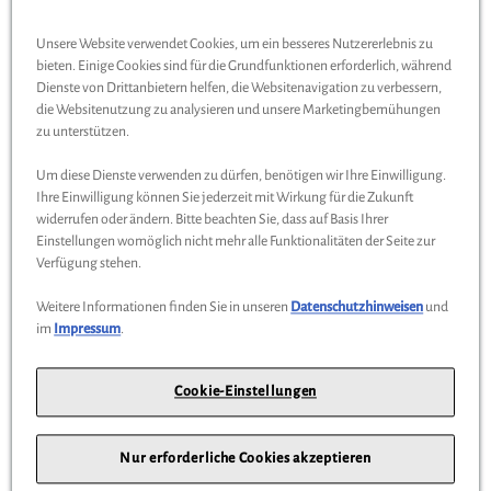
Das könnte Sie interessieren
Unsere Website verwendet Cookies, um ein besseres Nutzererlebnis zu
bieten. Einige Cookies sind für die Grundfunktionen erforderlich, während
Dienste von Drittanbietern helfen, die Websitenavigation zu verbessern,
Wird auch oft von Kunden gekauft
die Websitenutzung zu analysieren und unsere Marketingbemühungen
zu unterstützen.
Um diese Dienste verwenden zu dürfen, benötigen wir Ihre Einwilligung.
%
Ihre Einwilligung können Sie jederzeit mit Wirkung für die Zukunft
widerrufen oder ändern. Bitte beachten Sie, dass auf Basis Ihrer
Einstellungen womöglich nicht mehr alle Funktionalitäten der Seite zur
Verfügung stehen.
Weitere Informationen finden Sie in unseren
Datenschutzhinweisen
und
im
Impressum
.
Cookie-Einstellungen
Mercedes-Benz Cap
Nur erforderliche Cookies akzeptieren