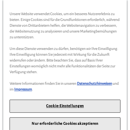
Verarbeitung: Hochwertige Materialien
Unsere Website verwendet Cookies, um ein besseres Nutzererlebnis zu
bieten. Einige Cookies sind für die Grundfunktionen erforderlich, während
Das könnte Sie interessieren
Dienste von Drittanbietern helfen, die Websitenavigation zu verbessern,
die Websitenutzung zu analysieren und unsere Marketingbemühungen
zu unterstützen.
Wird auch oft von Kunden gekauft
Um diese Dienste verwenden zu dürfen, benötigen wir Ihre Einwilligung.
Ihre Einwilligung können Sie jederzeit mit Wirkung für die Zukunft
widerrufen oder ändern. Bitte beachten Sie, dass auf Basis Ihrer
Einstellungen womöglich nicht mehr alle Funktionalitäten der Seite zur
%
Verfügung stehen.
Weitere Informationen finden Sie in unseren
Datenschutzhinweisen
und
im
Impressum
.
Cookie-Einstellungen
Nur erforderliche Cookies akzeptieren