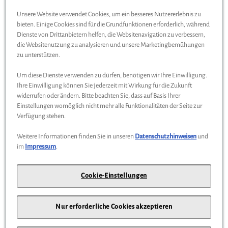
Unsere Website verwendet Cookies, um ein besseres Nutzererlebnis zu
Wird auch oft von Kunden gekauft
bieten. Einige Cookies sind für die Grundfunktionen erforderlich, während
Dienste von Drittanbietern helfen, die Websitenavigation zu verbessern,
die Websitenutzung zu analysieren und unsere Marketingbemühungen
zu unterstützen.
%
Um diese Dienste verwenden zu dürfen, benötigen wir Ihre Einwilligung.
Ihre Einwilligung können Sie jederzeit mit Wirkung für die Zukunft
widerrufen oder ändern. Bitte beachten Sie, dass auf Basis Ihrer
Einstellungen womöglich nicht mehr alle Funktionalitäten der Seite zur
Verfügung stehen.
Weitere Informationen finden Sie in unseren
Datenschutzhinweisen
und
im
Impressum
.
Cookie-Einstellungen
Mercedes-Benz Cap
Nur erforderliche Cookies akzeptieren
17,90 €