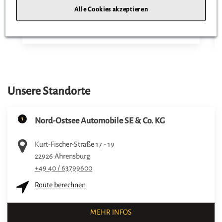
Alle Cookies akzeptieren
statt
21,90 €
ZUM PRODUKT
Unsere Standorte
1
Nord-Ostsee Automobile SE & Co. KG
Kurt-Fischer-Straße 17 - 19
22926
Ahrensburg
+49 40 / 63799600
Route berechnen
MEHR INFOS