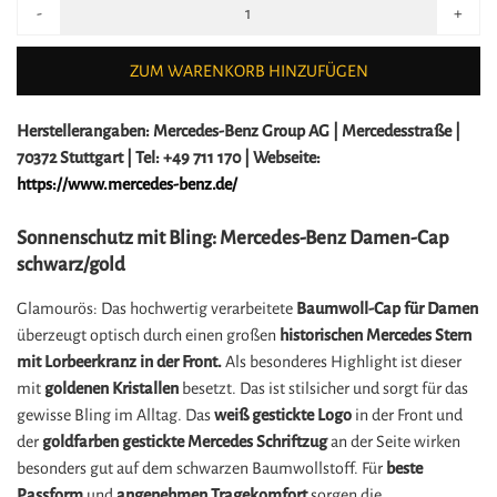
-
+
ZUM WARENKORB HINZUFÜGEN
Herstellerangaben:
Mercedes-Benz Group AG |
Mercedesstraße |
70372 Stuttgart |
Tel: +49 711 170 |
Webseite:
https://www.mercedes-benz.de/
Sonnenschutz mit Bling: Mercedes-Benz Damen-Cap
schwarz/gold
Glamourös: Das hochwertig verarbeitete
Baumwoll-Cap für Damen
überzeugt optisch durch einen großen
historischen Mercedes Stern
mit Lorbeerkranz in der Front.
Als besonderes Highlight ist dieser
mit
goldenen Kristallen
besetzt. Das ist stilsicher und sorgt für das
gewisse Bling im Alltag. Das
weiß
gestickte Logo
in der Front und
der
goldfarben gestickte Mercedes Schriftzug
an der Seite wirken
besonders gut auf dem schwarzen Baumwollstoff. Für
beste
Passform
und
angenehmen Tragekomfort
sorgen die