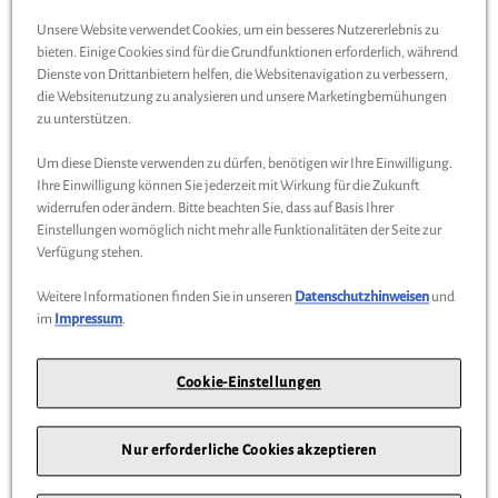
Unsere Website verwendet Cookies, um ein besseres Nutzererlebnis zu
Wird auch oft von Kunden gekauft
bieten. Einige Cookies sind für die Grundfunktionen erforderlich, während
Dienste von Drittanbietern helfen, die Websitenavigation zu verbessern,
die Websitenutzung zu analysieren und unsere Marketingbemühungen
zu unterstützen.
Um diese Dienste verwenden zu dürfen, benötigen wir Ihre Einwilligung.
Ihre Einwilligung können Sie jederzeit mit Wirkung für die Zukunft
widerrufen oder ändern. Bitte beachten Sie, dass auf Basis Ihrer
Einstellungen womöglich nicht mehr alle Funktionalitäten der Seite zur
Verfügung stehen.
Weitere Informationen finden Sie in unseren
Datenschutzhinweisen
und
im
Impressum
.
Cookie-Einstellungen
Original Mercedes-Benz Ausziehhaken Tacho
Set
Nur erforderliche Cookies akzeptieren
27,90 €