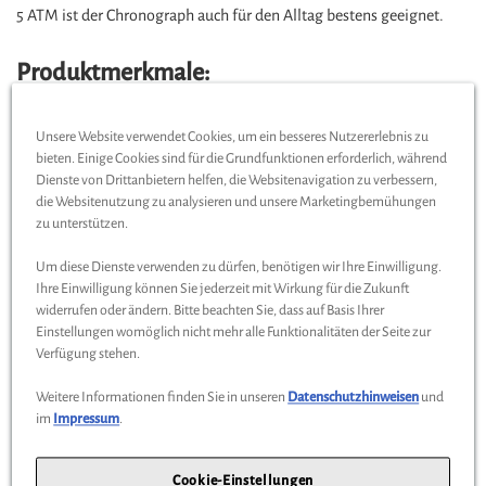
5 ATM ist der Chronograph auch für den Alltag bestens geeignet.
Produktmerkmale:
Durchmesser:
43,5 mm
Unsere Website verwendet Cookies, um ein besseres Nutzererlebnis zu
Design:
bieten. Einige Cookies sind für die Grundfunktionen erforderlich, während
Gehäuse inspiriert von den stromlinienförmigen
Dienste von Drittanbietern helfen, die Websitenavigation zu verbessern,
Silberpfeil-Rennwagen
die Websitenutzung zu analysieren und unsere Marketingbemühungen
Zifferblatt mit geprägter Perlage und rotem Dreieck als
zu unterstützen.
Datumsanzeige
Um diese Dienste verwenden zu dürfen, benötigen wir Ihre Einwilligung.
Tachymeterskala auf der Lünette
Ihre Einwilligung können Sie jederzeit mit Wirkung für die Zukunft
Lederband mit Prägung im Stil eines Reifenmusters
widerrufen oder ändern. Bitte beachten Sie, dass auf Basis Ihrer
Uhrwerk:
Schweizer Quarzwerk Ronda Z50
Einstellungen womöglich nicht mehr alle Funktionalitäten der Seite zur
Funktionen:
Verfügung stehen.
Integrierte Stoppfunktion
Weitere Informationen finden Sie in unseren
Datenschutzhinweisen
und
Datumsanzeige
im
Impressum
.
Materialien:
Edelstahlgehäuse, entspiegeltes Saphirglas,
hochwertiges Lederarmband
Cookie-Einstellungen
Leuchtmasse:
SuperLumiNova® für Zeiger und Indizes