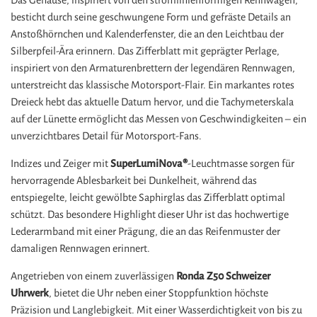
Das Gehäuse, inspiriert von den stromlinienförmigen Rennwagen,
besticht durch seine geschwungene Form und gefräste Details an
Anstoßhörnchen und Kalenderfenster, die an den Leichtbau der
Silberpfeil-Ära erinnern. Das Zifferblatt mit geprägter Perlage,
inspiriert von den Armaturenbrettern der legendären Rennwagen,
unterstreicht das klassische Motorsport-Flair. Ein markantes rotes
Dreieck hebt das aktuelle Datum hervor, und die Tachymeterskala
auf der Lünette ermöglicht das Messen von Geschwindigkeiten – ein
unverzichtbares Detail für Motorsport-Fans.
Indizes und Zeiger mit
SuperLumiNova®
-Leuchtmasse sorgen für
hervorragende Ablesbarkeit bei Dunkelheit, während das
entspiegelte, leicht gewölbte Saphirglas das Zifferblatt optimal
schützt. Das besondere Highlight dieser Uhr ist das hochwertige
Lederarmband mit einer Prägung, die an das Reifenmuster der
damaligen Rennwagen erinnert.
Angetrieben von einem zuverlässigen
Ronda Z50 Schweizer
Uhrwerk
, bietet die Uhr neben einer Stoppfunktion höchste
Präzision und Langlebigkeit. Mit einer Wasserdichtigkeit von bis zu